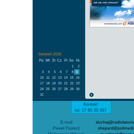
Sierpień 2026
Po
Wt
Śr
Cz
Pi
So
Ni
1
2
9
3
4
5
6
7
8
10
11
12
13
14
15
16
17
18
19
20
21
22
23
24
25
26
27
28
29
30
31
Kontakt
tel. 17 85 35 997
E-mail
sluchaj@radiolatori
Paweł Pasterz
shepard@polimedia