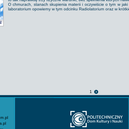
O chmurach, stanach skupienia materii i oczywiście o tym w j
laboratorium opowiemy w tym odcinku Radiolatorium oraz w krót
1
um.pl
.pl