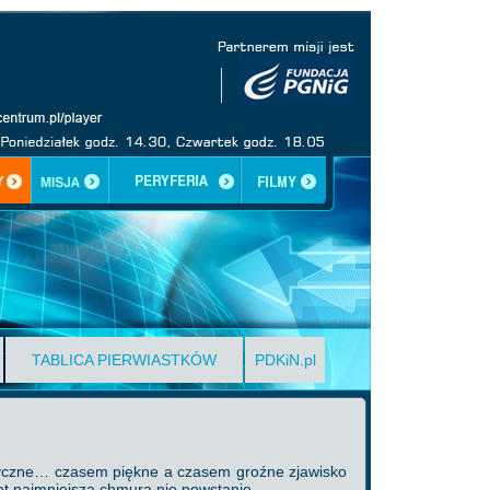
TABLICA PIERWIASTKÓW
PDKiN.pl
tyczne… czasem piękne a czasem groźne zjawisko
wet najmniejsza chmura nie powstanie.