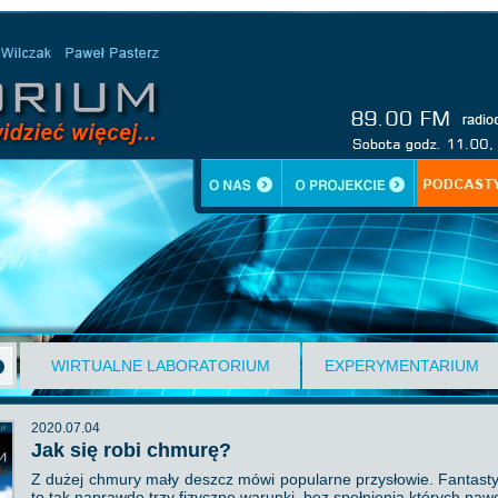
WIRTUALNE LABORATORIUM
EXPERYMENTARIUM
2020.07.04
Jak się robi chmurę?
Z dużej chmury mały deszcz mówi popularne przysłowie. Fantas
to tak naprawdę trzy fizyczne warunki, bez spełnienia których na