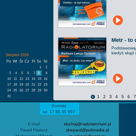
Metr - to
Podstawową j
kiedyś skąd 
Sierpień 2026
Po
Wt
Śr
Cz
Pi
So
Ni
1
2
8
3
4
5
6
7
9
10
11
12
13
14
15
16
17
18
19
20
21
22
23
24
25
26
27
28
29
30
31
1
2
3
4
5
6
Kontakt
tel. 17 85 35 997
E-mail
sluchaj@radiolatorium.pl
Paweł Pasterz
shepard@polimedia.pl