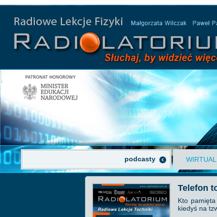
podcasty
WIRTUAL
Telefon t
Kto pamięta
kiedyś na tz